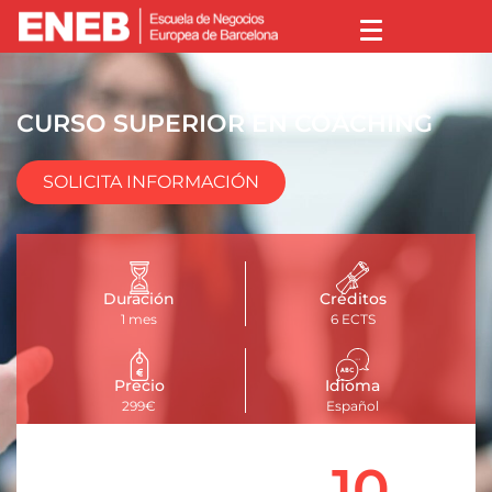
CURSO SUPERIOR EN COACHING
SOLICITA INFORMACIÓN
Duración
Créditos
1 mes
6 ECTS
Precio
Idioma
299€
Español
10