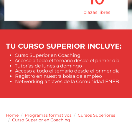
plazas libres
TU CURSO SUPERIOR INCLUYE:
Curso Superior en Coaching
Acceso a todo el temario desde el primer día
Tutorías de lunes a domingo
Acceso a todo el temario desde el primer día
Registro en nuestra bolsa de empleo
Networking a través de la Comunidad ENEB
Home
Programas formativos
Cursos Superiores
Curso Superior en Coaching