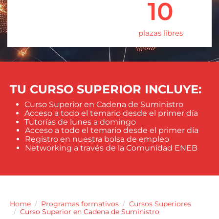
10
plazas libres
TU CURSO SUPERIOR INCLUYE:
Curso Superior en Cadena de Suministro
Acceso a todo el temario desde el primer día
Tutorías de lunes a domingo
Acceso a todo el temario desde el primer día
Registro en nuestra bolsa de empleo
Networking a través de la Comunidad ENEB
Home
Programas formativos
Cursos Superiores
Curso Superior en Cadena de Suministro