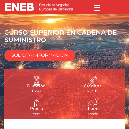
CURSO SUPERIOR EN CADENA DE
SUMINISTRO
SOLICITA INFORMACIÓN
Duración
Créditos
1 mes
6 ECTS
Precio
Idioma
299€
Español