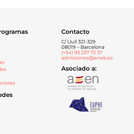
rogramas
Contacto
C/ Llull 321-329
08019 – Barcelona
(+34) 93 237 73 37
admisiones@eneb.es
er
Asociado a:
les
riores
edes