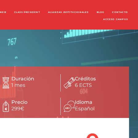
ENEB
CLASS PRESIDENT
ALIANZAS INSTITUCIONALES
BLOG
CONTACTO
ACCESO CAMPUS
Duración
Créditos
1 mes
6 ECTS
Precio
Idioma
299€
Español