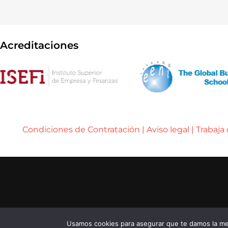
Acreditaciones
Condiciones de Contratación
|
Aviso legal
|
Trabaja
..... ..... .....
© 2026 ENEB – ESCUELA DE NEGOCIOS EUROPE
..... ..... .....
...... ......
Usamos cookies para asegurar que te damos la mej