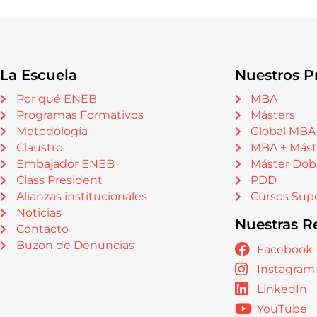
La Escuela
Nuestros P
Por qué ENEB
MBA
Programas Formativos
Másters
Metodología
Global MBA
Claustro
MBA + Mást
Embajador ENEB
Máster Dob
Class President
PDD
Alianzas institucionales
Cursos Supe
Noticias
Nuestras R
Contacto
Buzón de Denuncias
Facebook
Instagram
LinkedIn
YouTube