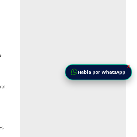
s
X
e
Habla por WhatsApp
al.
es