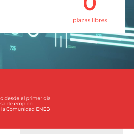
0
plazas libres
o desde el primer día
olsa de empleo
e la Comunidad ENEB