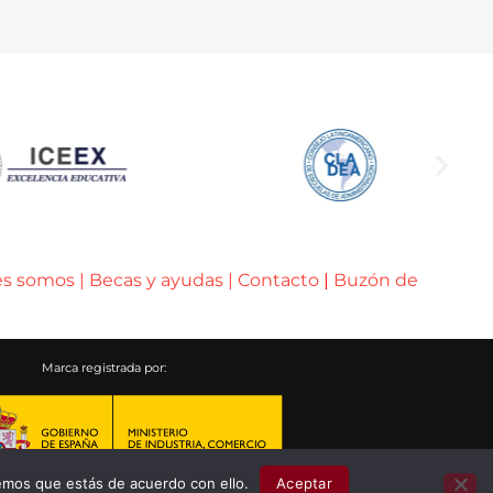
es somos
|
Becas y ayudas
|
Contacto
|
Buzón de
Marca registrada por:
emos que estás de acuerdo con ello.
Aceptar