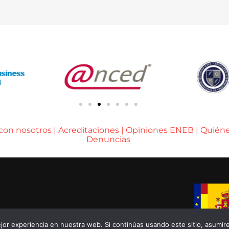
 con nosotros
|
Acreditaciones
|
Opiniones ENEB
|
Quién
Denuncias
A DE BARCELONA
or experiencia en nuestra web. Si continúas usando este sitio, asumir