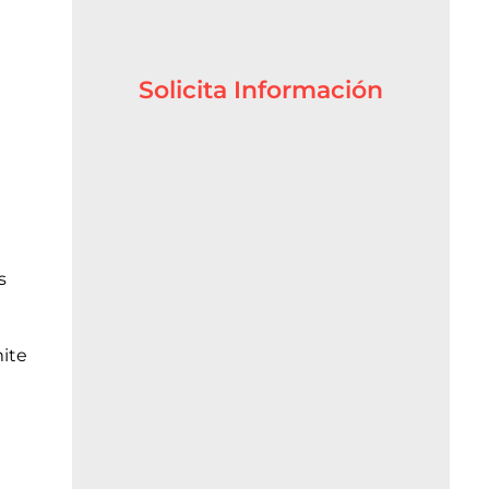
Solicita Información
s
mite