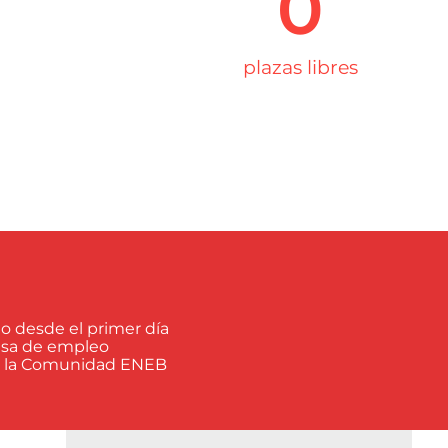
0
plazas libres
o desde el primer día
olsa de empleo
e la Comunidad ENEB