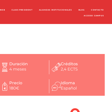
ENEB
CLASS PRESIDENT
ALIANZAS INSTITUCIONALES
BLOG
CONTACTO
ACCESO CAMPUS
Duración
Créditos
4 meses
2,4 ECTS
Precio
Idioma
180€
Español