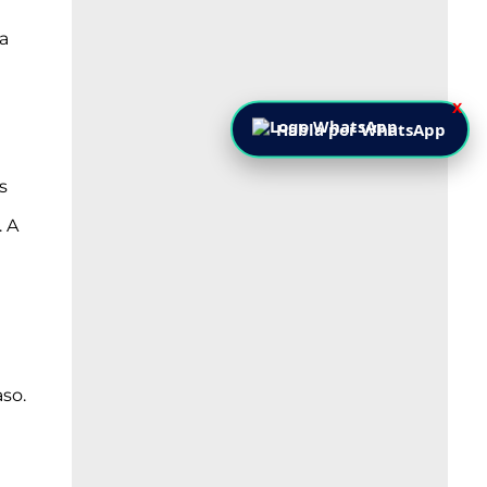
la
X
Habla por WhatsApp
s
. A
aso.