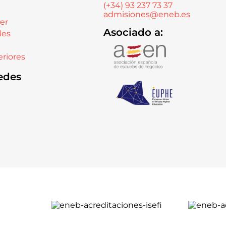
(+34) 93 237 73 37
admisiones@eneb.es
er
Asociado a:
les
riores
edes