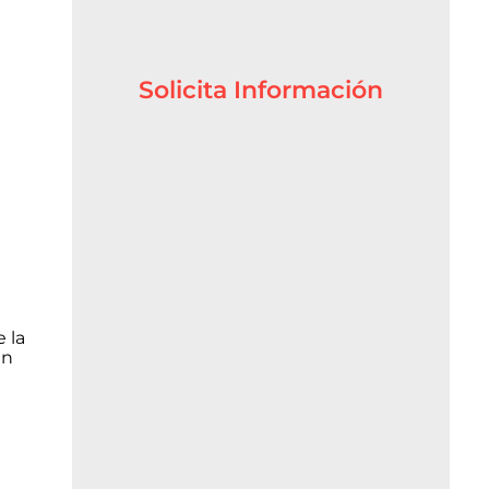
Solicita Información
 la
an