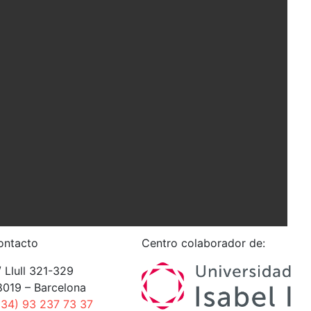
ontacto
Centro colaborador de:
 Llull 321-329
8019 – Barcelona
+34) 93 237 73 37