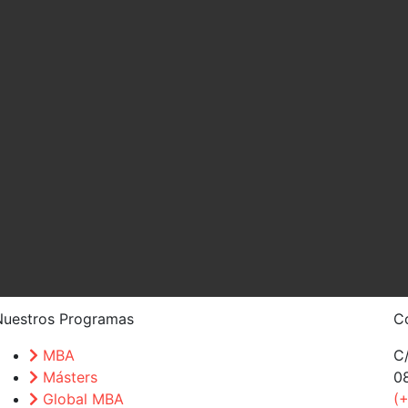
Nuestros Programas
C
MBA
C/
Másters
0
Global MBA
(