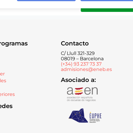
rogramas
Contacto
C/ Llull 321-329
08019 – Barcelona
(+34) 93 237 73 37
admisiones@eneb.es
er
Asociado a:
les
riores
edes