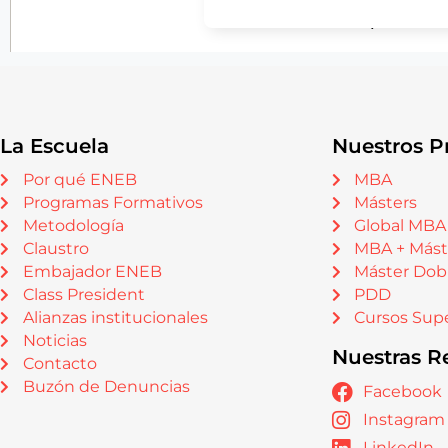
La Escuela
Nuestros P
Por qué ENEB
MBA
Programas Formativos
Másters
Metodología
Global MBA
Claustro
MBA + Mást
Embajador ENEB
Máster Dob
Class President
PDD
Alianzas institucionales
Cursos Supe
Noticias
Nuestras R
Contacto
Buzón de Denuncias
Facebook
Instagram
LinkedIn