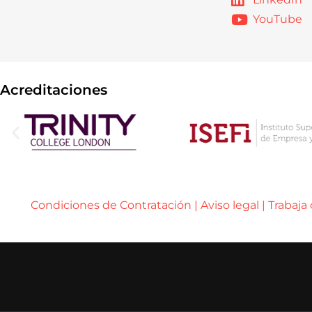
YouTube
Acreditaciones
Condiciones de Contratación
|
Aviso legal
|
Trabaja
..... ..... .....