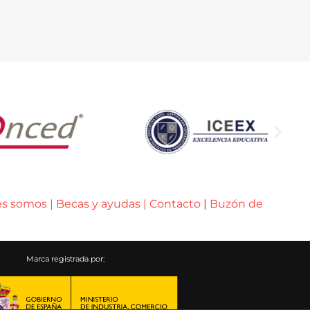
es somos
|
Becas y ayudas
|
Contacto
|
Buzón de
Marca registrada por: