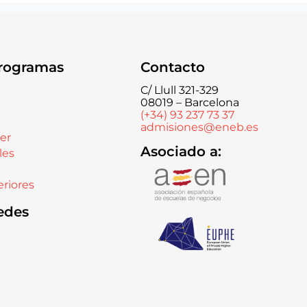
rogramas
Contacto
C/ Llull 321-329
08019 – Barcelona
(+34) 93 237 73 37
admisiones@eneb.es
er
Asociado a:
les
riores
edes