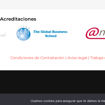
Acreditaciones
Condiciones de Contratación
|
Aviso legal
|
Trabaja
..... ..... .....
© 2026 ENEB – ESCUELA DE NEGOCIOS EUROPE
..... ..... .....
...... ......
Usamos cookies para asegurar que te damos la mej