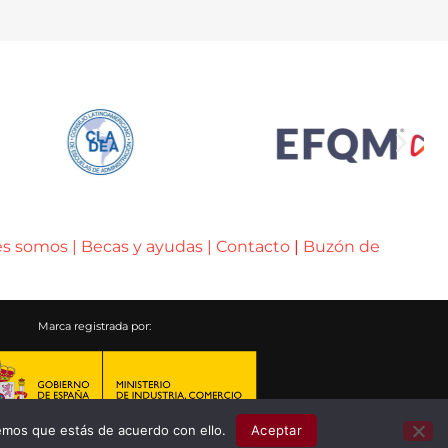
es somos
|
Becas y ayudas
|
Contacto
|
Buzón de
Marca registrada por:
emos que estás de acuerdo con ello.
Aceptar