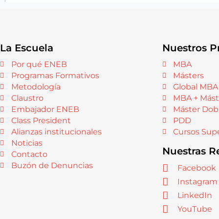
La Escuela
Nuestros P
Por qué ENEB
MBA
Programas Formativos
Másters
Metodología
Global MBA
Claustro
MBA + Mást
Embajador ENEB
Máster Dob
Class President
PDD
Alianzas institucionales
Cursos Supe
Noticias
Nuestras R
Contacto
Buzón de Denuncias
Facebook
Instagram
LinkedIn
YouTube