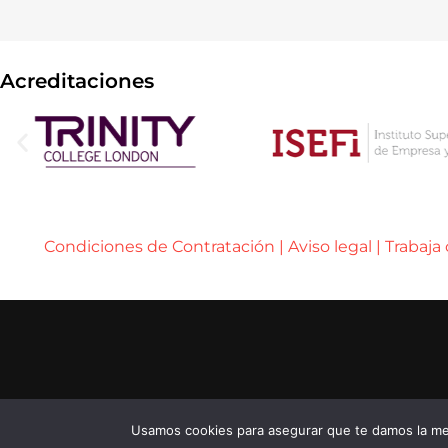
Acreditaciones
Condiciones de Contratación
|
Aviso legal
|
Trabaja
..... ..... .....
© 2026 ENEB – ESCUELA DE NEGOCIOS EUROPE
..... ..... .....
...... ......
Usamos cookies para asegurar que te damos la mej