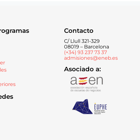
rogramas
Contacto
C/ Llull 321-329
08019 – Barcelona
(+34) 93 237 73 37
admisiones@eneb.es
er
Asociado a:
les
riores
edes