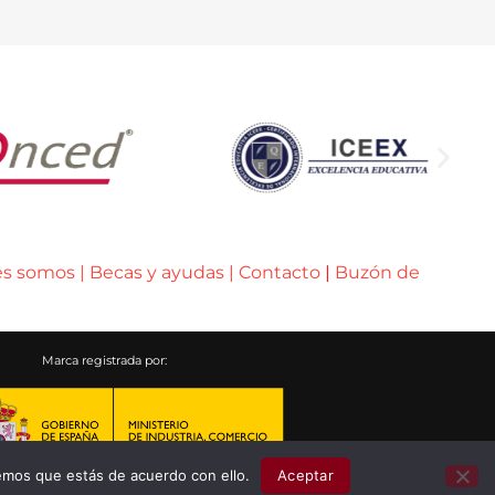
es somos
|
Becas y ayudas
|
Contacto
|
Buzón de
Marca registrada por:
emos que estás de acuerdo con ello.
Aceptar