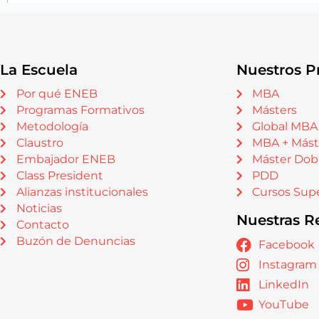
La Escuela
Nuestros P
Por qué ENEB
MBA
Programas Formativos
Másters
Metodología
Global MBA
Claustro
MBA + Mást
Embajador ENEB
Máster Dob
Class President
PDD
Alianzas institucionales
Cursos Supe
Noticias
Nuestras R
Contacto
Buzón de Denuncias
Facebook
Instagram
LinkedIn
YouTube