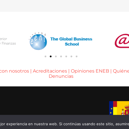
 con nosotros
|
Acreditaciones
|
Opiniones ENEB
|
Quién
Denuncias
A DE BARCELONA
or experiencia en nuestra web. Si continúas usando este sitio, asumir