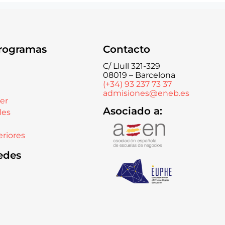
rogramas
Contacto
C/ Llull 321-329
08019 – Barcelona
(+34) 93 237 73 37
admisiones@eneb.es
er
Asociado a:
les
riores
edes