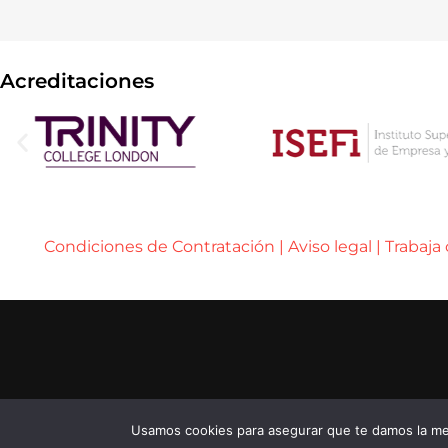
Acreditaciones
Condiciones de Contratación
|
Aviso legal
|
Trabaja
..... ..... .....
© 2026 ENEB – ESCUELA DE NEGOCIOS EUROPE
..... ..... .....
...... ......
Usamos cookies para asegurar que te damos la mej