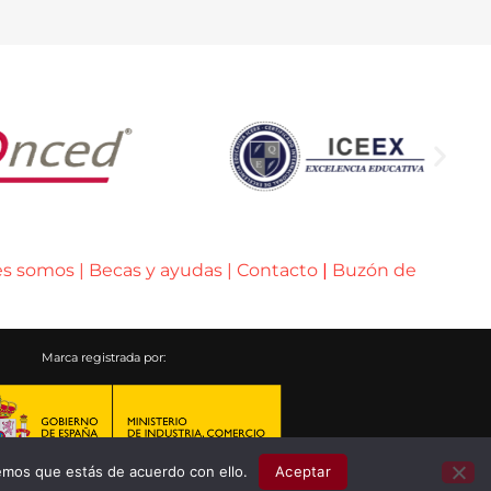
es somos
|
Becas y ayudas
|
Contacto
|
Buzón de
Marca registrada por:
emos que estás de acuerdo con ello.
Aceptar