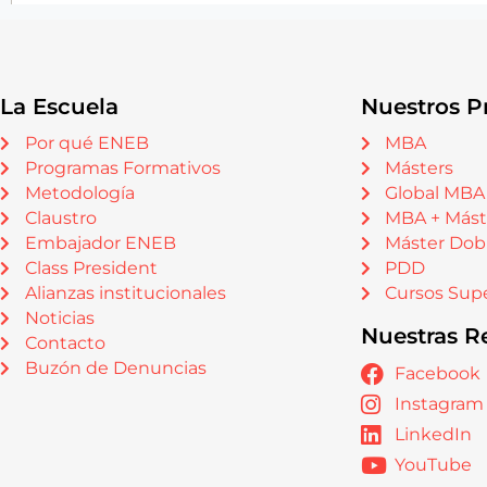
La Escuela
Nuestros P
Por qué ENEB
MBA
Programas Formativos
Másters
Metodología
Global MBA
Claustro
MBA + Mást
Embajador ENEB
Máster Dob
Class President
PDD
Alianzas institucionales
Cursos Supe
Noticias
Nuestras R
Contacto
Buzón de Denuncias
Facebook
Instagram
LinkedIn
YouTube