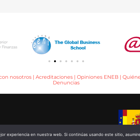
 con nosotros
|
Acreditaciones
|
Opiniones ENEB
|
Quién
Denuncias
A DE BARCELONA
or experiencia en nuestra web. Si continúas usando este sitio, asumir