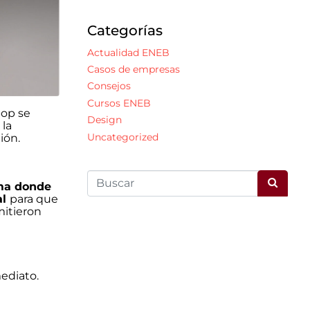
Categorías
Actualidad ENEB
Casos de empresas
Consejos
Cursos ENEB
pop se
Design
 la
Uncategorized
ión.
rma donde
al
para que
mitieron
mediato.