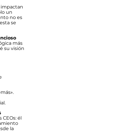
s impactan
olo un
ento no es
 esta se
encioso
lógica más
é su visión
e
demás».
al.
s
s CEOs: él
samiento
sde la