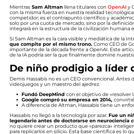
Mientras
Sam Altman
llena titulares con
OpenAI
y C
con la misma fuerza en nuestra realidad tecnológica
competidor; es el contrapunto científico y académico
solo por una cuota de mercado, sino por la definición
integrará en la estructura de la civilización humana 
Si Sam Altman es la cara visible y mediática de la Intel
que compite por el mismo trono.
Como CEO de Goo
importante de la década frente a OpenAI. Este artícu
de la IA podría ser la que finalmente domine nuestra
De niño prodigio a líder
Demis Hassabis no es un CEO convencional. Antes de 
videojuegos y un maestro del ajedrez.
Fundó DeepMind
con el objetivo de «resolver 
Google compró su empresa en 2014,
convirti
A diferencia de Altman, Hassabis tiene un en
Hassabis no llegó a la tecnología por azar.
Fue un ni
legendario antes de doctorarse en neurociencia c
no quiere crear un producto que «parezca» intelige
para replicarlos en silicio. Esta base científica es