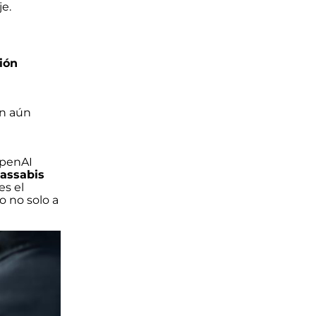
e.
ión
an aún
OpenAI
assabis
es el
o no solo a