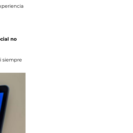
xperiencia
cial no
si siempre