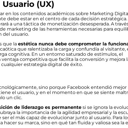
 Usuario (UX)
ar en los contenidos académicos sobre Marketing Digita
te debe estar en el centro de cada decisión estratégica
erará a una táctica de monetización desesperada. A travé
de marketing de las herramientas necesarias para equilib
n del usuario.
s que la
estética nunca debe comprometer la funcion
caótica que ralentizaba la carga y confundía al visitante,
rga cognitiva. En un entorno saturado de estímulos, el
ventaja competitiva que facilita la conversión y mejora l
 cualquier estrategia digital de éxito.
cnológicamente, sino porque Facebook entendió mejor 
 tiene el usuario, y en el momento en que se siente malt
lo un clic.
ición de liderazgo es permanente
si se ignora la evolu
raya la importancia de la agilidad empresarial y la escu
ser el más capaz de evolucionar junto al usuario. Para lo
 hacer su marca, sino en qué tan fluida y valiosa sea la 