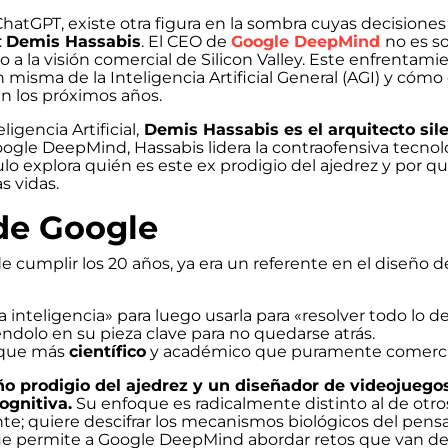
hatGPT, existe otra figura en la sombra cuyas decisione
:
Demis Hassabis
. El CEO de
Google DeepMind
no es s
 a la visión comercial de Silicon Valley. Este enfrentami
 misma de la Inteligencia Artificial General (AGI) y cómo
en los próximos años.
igencia Artificial,
Demis Hassabis es el arquitecto sil
gle DeepMind, Hassabis lidera la contraofensiva tecno
lo explora quién es este ex prodigio del ajedrez y por qu
s vidas.
 de Google
cumplir los 20 años, ya era un referente en el diseño d
la inteligencia» para luego usarla para «resolver todo lo 
éndolo en su pieza clave para no quedarse atrás.
foque más
científico
y académico que puramente comerci
ño prodigio del ajedrez y un diseñador de videojuego
ognitiva.
Su enfoque es radicalmente distinto al de otro
nte; quiere descifrar los mecanismos biológicos del pen
 lo que permite a Google DeepMind abordar retos que van de