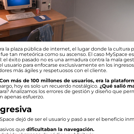
ra la plaza pública de internet, el lugar donde la cultura 
a fue tan meteórica como su ascenso. El caso MySpace es
l: el éxito pasado no es una armadura contra la mala gest
el usuario para enfocarse exclusivamente en los ingresos
dores más ágiles y respetuosos con el cliente.
 Con más de 100 millones de usuarios, era la platafo
argo, hoy es solo un recuerdo nostálgico.
¿Qué salió m
ra? Analizamos los errores de gestión y diseño que per
in apenas esfuerzo.
agresiva
pace dejó de ser el usuario y pasó a ser el beneficio in
nvasivos que
dificultaban la navegación.