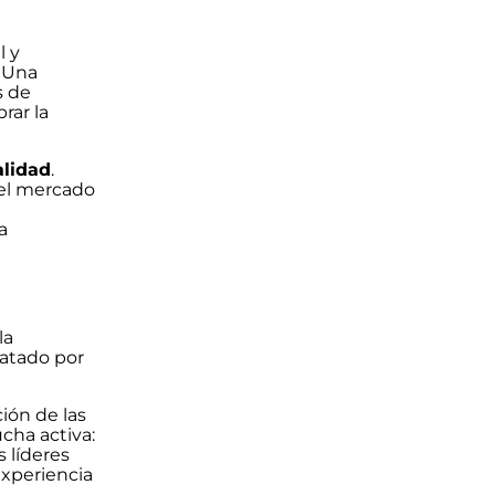
l y
. Una
s de
rar la
alidad
.
 el mercado
a
la
ratado por
ción de las
cha activa:
s líderes
experiencia