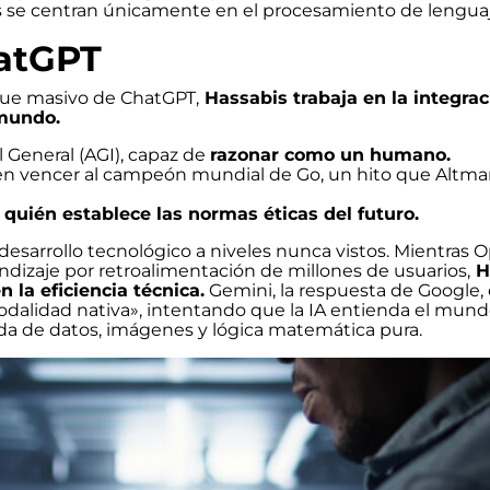
ros se centran únicamente en el procesamiento de lenguaj
hatGPT
egue masivo de ChatGPT,
Hassabis trabaja en la integrac
 mundo.
al General (AGI), capaz de
razonar como un humano.
A en vencer al campeón mundial de Go, un hito que Altm
r quién establece las normas éticas del futuro.
 desarrollo tecnológico a niveles nunca vistos. Mientras 
dizaje por retroalimentación de millones de usuarios,
H
 la eficiencia técnica.
Gemini, la respuesta de Google, 
odalidad nativa», intentando que la IA entienda el mund
da de datos, imágenes y lógica matemática pura.