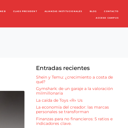
ENEB
CLASS PRESIDENT
ALIANZAS INSTITUCIONALES
BLOG
CONTACTO
ACCESO CAMPUS
Entradas recientes
Shein y Temu: ¿crecimiento a costa de
qué?
Gymshark: de un garaje a la valoración
milmillonaria
La caída de Toys «R» Us
La economía del creador: las marcas
personales se transforman
Finanzas para no financieros: 5 ratios e
indicadores clave.