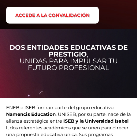
ACCEDE A LA CONVALIDACIÓN
DOS ENTIDADES EDUCATIVAS DE
PRESTIGIO
,
UNIDAS PARA IMPULSAR TU
FUTURO PROFESIONAL
ENEB e ISEB forman parte del grupo educativo
Namencis Education
. UNISEB, por su parte, nace de la
alianza estratégica entre
ISEB y la Universidad Isabel
I
, dos referentes académicos que se unen para ofrecer
una propuesta educativa única. Sus programas